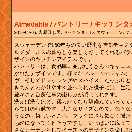
Almedahls / パントリー / キッチン
2016-09-06, 火曜日 |
.国
,
キッチンタオル
,
スウェーデン
,
フ
スウェーデンで160年もの長い歴史を誇るテキス
ルメダールスの暮らしを楽しく彩ってくれるバラ
ザインのキッチンアイテムです。
パントリーは、食品庫に並ぶたくさんのキャニス
かれたデザインです。様々なフルーツのジャムに
ヴ、そしてドレッシングやスパイス。たっぷりと
きちんとわかりやすく並べられた様子には、生活
豊かさと台所仕事の楽しみが感じられます。
洗えば洗うほど、柔らかくなり馴染んでいってく
らではの特徴です。大判なサイズなので、色々な
うなのも嬉しいところ。フックにさり気なく掛け
も絵になってくれそうですし、いっぱいに広げて
さなカーテンとしてイラストのデザインを楽しむ