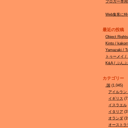
ブロガー専用W
Web集客に特化
最近の投稿
Object Ri
Kinto / kak
Yamazaki 
トゥーメイ /
K&A / ぶ
カテゴリー
.国
(1,045)
アイルラン
イギリス
(7
イスラエル
イタリア
(3
オランダ
(1
オーストラ