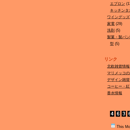
エプロン
(1
キッチンタ
ワイングッズ
家電
(29)
洗剤
(5)
製菓・製パン
型
(5)
リンク
北欧雑貨情報
マリメッコの
デザイン雑貨
コーヒー・紅
香水情報
This Mo