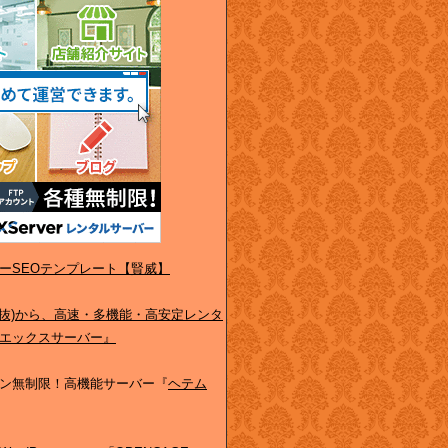
ーSEOテンプレート【賢威】
(税抜)から、高速・多機能・高安定レンタ
エックスサーバー』
ン無制限！高機能サーバー『
ヘテム