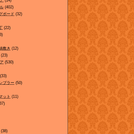
ア
(14)
ル
(402)
グボード
(32)
丁
(22)
3)
鍋敷き
(12)
(23)
ア
(530)
(33)
ンブラー
(50)
マット
(11)
37)
(38)