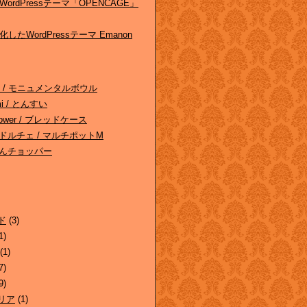
ordPressテーマ「OPENCAGE」
したWordPressテーマ Emanon
ghts / モニュメンタルボウル
omi / とんすい
/ Tower / ブレッドケース
 ドルチェ / マルチポットM
んぶんチョッパー
ド
(3)
1)
(1)
7)
9)
リア
(1)