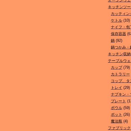
オーブンウェ
キッチンツー
カッティン
ケトル
(10)
ナイフ・包
保存容器
(6
鍋
(92)
鍋つかみ・
キッチン収納
テーブルウェ
カップ
(79)
カトラリー
コップ、タ
トレイ
(29)
ナプキン・
プレート
(1
ボウル
(59)
ポット
(26)
魔法瓶
(4)
ファブリック