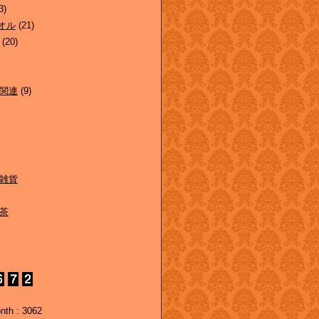
3)
オル
(21)
(20)
関連
(9)
雑貨
茶
nth : 3062