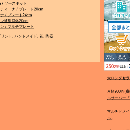
ponia / ソースポット
 クリスティーナ / プレート20cm
ラズリナ / プレート24cm
 サフラン波型盛鉢20cm
 サフラン / マルチプレート
プリント
,
ハンドメイド
,
花
,
陶器
大ロングセラ
月額900円
ルサーバー『
マルチドメイ
ル
』