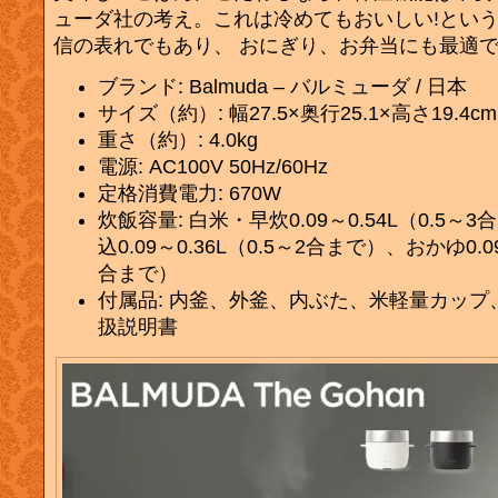
ューダ社の考え。これは冷めてもおいしい!とい
信の表れでもあり、 おにぎり、お弁当にも最適
ブランド: Balmuda – バルミューダ / 日本
サイズ（約）: 幅27.5×奥行25.1×高さ19.4
重さ（約）: 4.0kg
電源: AC100V 50Hz/60Hz
定格消費電力: 670W
炊飯容量: 白米・早炊0.09～0.54L（0.5
込0.09～0.36L（0.5～2合まで）、おかゆ0.09
合まで）
付属品: 内釜、外釜、内ぶた、米軽量カップ
扱説明書