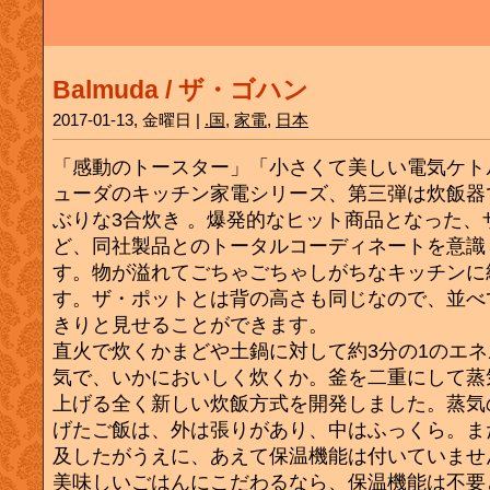
Balmuda / ザ・ゴハン
2017-01-13, 金曜日 |
.国
,
家電
,
日本
「感動のトースター」「小さくて美しい電気ケト
ューダのキッチン家電シリーズ、第三弾は炊飯器
ぶりな3合炊き 。爆発的なヒット商品となった、
ど、同社製品とのトータルコーディネートを意識
す。物が溢れてごちゃごちゃしがちなキッチンに
す。ザ・ポットとは背の高さも同じなので、並べ
きりと見せることができます。
直火で炊くかまどや土鍋に対して約3分の1のエ
気で、いかにおいしく炊くか。釜を二重にして蒸
上げる全く新しい炊飯方式を開発しました。蒸気
げたご飯は、外は張りがあり、中はふっくら。ま
及したがうえに、あえて保温機能は付いていませ
美味しいごはんにこだわるなら、保温機能は不要