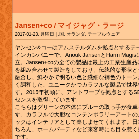
Jansen+co / マイジャグ・ラージ
2017-01-23, 月曜日 |
.国
,
オランダ
,
テーブルウェア
ヤンセン&コーはアムステルダムを拠点とするテ
インカンパニーで、Anouk JansenとHarm Magi
立。Jansen+coの全ての製品は最上の工業生産
を組み合わせて製造をしており、伝統的な形状と
融合し、鮮やかで明るい色と繊細な補色のトーン
く調和した、ユニークかつカラフルな製品で世界
す。2015年初頭に、アントワープを拠点とするS
センスを取得しています。
こちらはグリーンの本体にブルーの取っ手が食卓
す。カラフルで大胆なコンテンポラリーアートの
ックはインテリアとして楽しませてくれます。日
ちろん、ホームパーティなど来客時にも目を惹く
です。