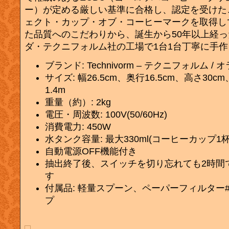
ー）が定める厳しい基準に合格し、認定を受けた
ェクト・カップ・オブ・コーヒーマークを取得し
た品質へのこだわりから、誕生から50年以上経
ダ・テクニフォルム社の工場で1台1台丁寧に手
ブランド: Technivorm – テクニフォルム / 
サイズ: 幅26.5cm、奥行16.5cm、高さ30
1.4m
重量（約）: 2kg
電圧・周波数: 100V(50/60Hz)
消費電力: 450W
水タンク容量: 最大330ml(コーヒーカップ1杯
自動電源OFF機能付き
抽出終了後、スイッチを切り忘れても2時間で
す
付属品: 軽量スプーン、ペーパーフィルター#1
プ