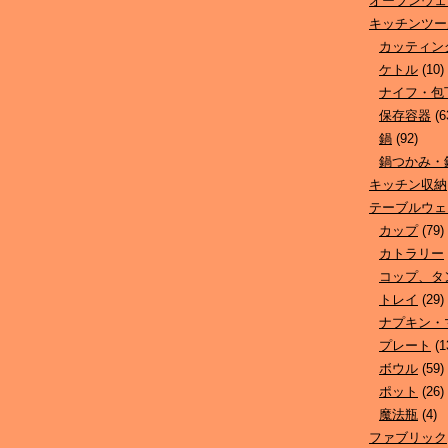
オーブンウェ
キッチンツー
カッティン
ケトル
(10)
ナイフ・包
保存容器
(6
鍋
(92)
鍋つかみ・
キッチン収納
テーブルウェ
カップ
(79)
カトラリー
コップ、タ
トレイ
(29)
ナプキン・
プレート
(1
ボウル
(59)
ポット
(26)
魔法瓶
(4)
ファブリック