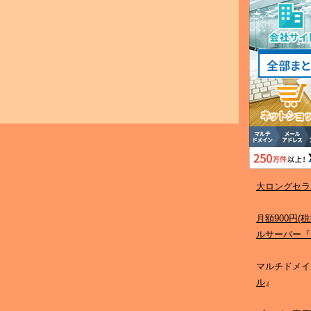
大ロングセラ
月額900円
ルサーバー『
マルチドメイ
ル
』