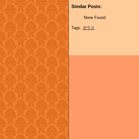
Similar Posts:
None Found
Tags:
ガラス