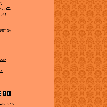
3)
オル
(21)
(20)
関連
(9)
雑貨
茶
nth : 2709