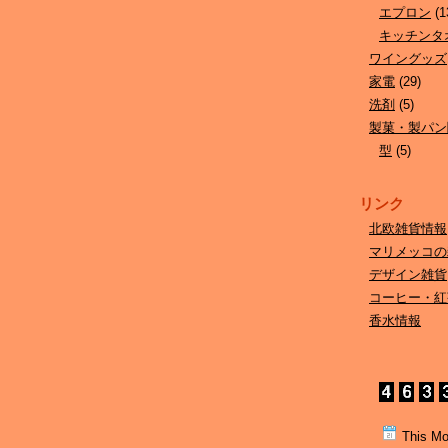
エプロン
(1
キッチンタ
ワイングッズ
家電
(29)
洗剤
(5)
製菓・製パン
型
(5)
リンク
北欧雑貨情報
マリメッコの
デザイン雑貨
コーヒー・紅
香水情報
This Mo