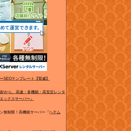
ーSEOテンプレート【賢威】
(税抜)から、高速・多機能・高安定レンタ
エックスサーバー』
ン無制限！高機能サーバー『
ヘテム