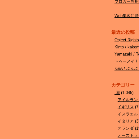
ブロガー専用W
Web集客に特化
最近の投稿
Object Ri
Kinto / kak
Yamazaki 
トゥーメイ /
K&A / ぶ
カテゴリー
.国
(1,045)
アイルラン
イギリス
(7
イスラエル
イタリア
(3
オランダ
(1
オーストラ