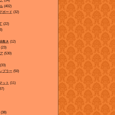
ア
(14)
ル
(402)
グボード
(32)
丁
(22)
3)
鍋敷き
(12)
(23)
ア
(530)
(33)
ンブラー
(50)
マット
(11)
37)
(38)