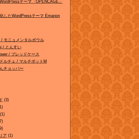
ordPressテーマ「OPENCAGE」
したWordPressテーマ Emanon
ghts / モニュメンタルボウル
omi / とんすい
/ Tower / ブレッドケース
 ドルチェ / マルチポットM
んぶんチョッパー
ド
(3)
1)
(1)
7)
9)
リア
(1)