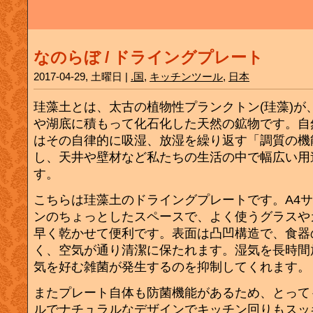
なのらぼ / ドライングプレート
2017-04-29, 土曜日 |
.国
,
キッチンツール
,
日本
珪藻土とは、太古の植物性プランクトン(珪藻)が
や湖底に積もって化石化した天然の鉱物です。自
はその自律的に吸湿、放湿を繰り返す「調質の機
し、天井や壁材など私たちの生活の中で幅広い用
す。
こちらは珪藻土のドライングプレートです。A4
ンのちょっとしたスペースで、よく使うグラスや
早く乾かせて便利です。表面は凸凹構造で、食器
く、空気が通り清潔に保たれます。湿気を長時間
気を好む雑菌が発生するのを抑制してくれます。
またプレート自体も防菌機能があるため、とって
ルでナチュラルなデザインでキッチン回りもスッ