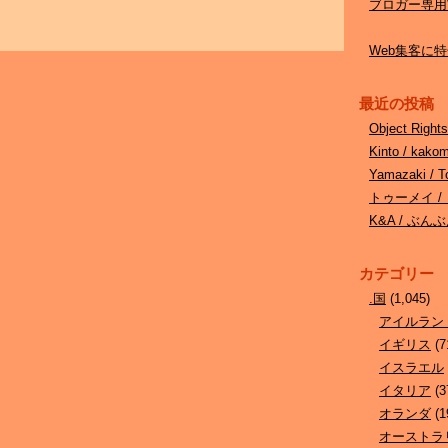
ブロガー専用W
Web集客に特化
最近の投稿
Object Ri
Kinto / kak
Yamazaki 
トゥーメイ /
K&A / ぶ
カテゴリー
.国
(1,045)
アイルラン
イギリス
(7
イスラエル
イタリア
(3
オランダ
(1
オーストラ