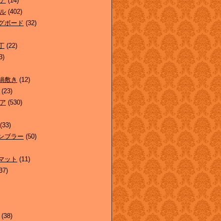
ア
(14)
ル
(402)
グボード
(32)
丁
(22)
3)
鍋敷き
(12)
(23)
ア
(530)
(33)
ンブラー
(50)
マット
(11)
37)
(38)