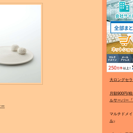
大ロングセラ
月額900円
ルサーバー『
サー
マルチドメイ
ル
』