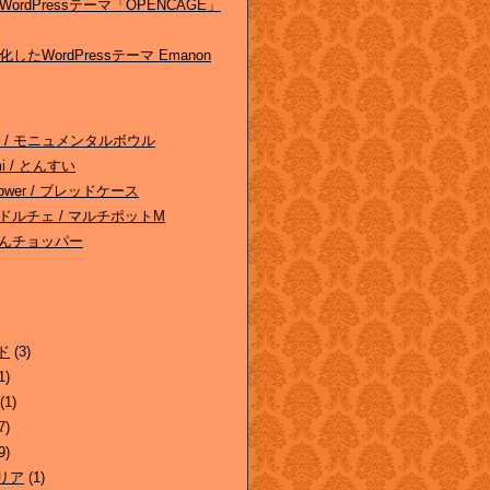
ordPressテーマ「OPENCAGE」
したWordPressテーマ Emanon
ghts / モニュメンタルボウル
omi / とんすい
/ Tower / ブレッドケース
 ドルチェ / マルチポットM
んぶんチョッパー
ド
(3)
1)
(1)
7)
9)
リア
(1)