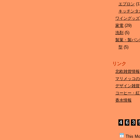
エプロン
(1
キッチンタ
ワイングッズ
家電
(29)
洗剤
(5)
製菓・製パン
型
(5)
リンク
北欧雑貨情報
マリメッコの
デザイン雑貨
コーヒー・紅
香水情報
This Mo