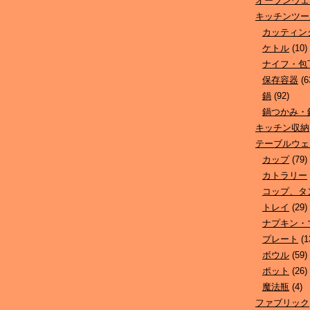
オーブンウェ
キッチンツー
カッティン
ケトル
(10)
ナイフ・包
保存容器
(6
鍋
(92)
鍋つかみ・
キッチン収納
テーブルウェ
カップ
(79)
カトラリー
コップ、タ
トレイ
(29)
ナプキン・
プレート
(1
ボウル
(59)
ポット
(26)
魔法瓶
(4)
ファブリック