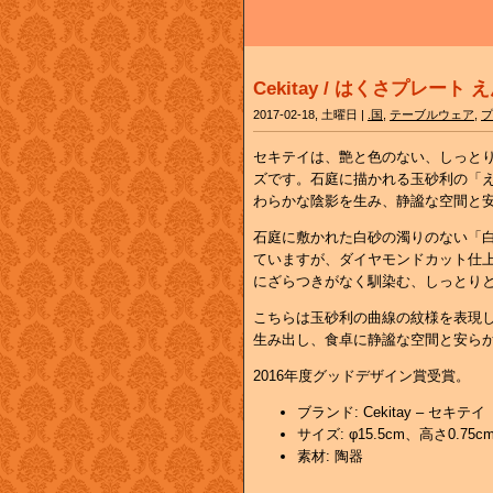
Cekitay / はくさプレート 
2017-02-18, 土曜日 |
.国
,
テーブルウェア
,
プ
セキテイは、艶と色のない、しっと
ズです。石庭に描かれる玉砂利の「
わらかな陰影を生み、静謐な空間と
石庭に敷かれた白砂の濁りのない「白
ていますが、ダイヤモンドカット仕
にざらつきがなく馴染む、しっとり
こちらは玉砂利の曲線の紋様を表現
生み出し、食卓に静謐な空間と安ら
2016年度グッドデザイン賞受賞。
ブランド: Cekitay – セキテイ
サイズ: φ15.5cm、高さ0.75c
素材: 陶器