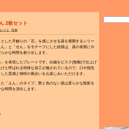
えん 2枚セット
レート
,
日本
りとした手触りの「石」を感じさせる器を展開するシリー
えん」と「せん」をモチーフにした紋様は、器の表面にや
安らかな時間を創り出します。
」を表現したプレートです。白磁をビスク(無釉)で仕上げ
上げと呼ばれる特殊な加工が施されているので、口や指先
とした質感と独特の風合いをお楽しみいただけます。
した「えん」のタイプ。艶と色のない器は柔らかな陰影を
かな時間を演出します。
m