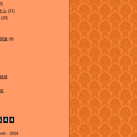
3)
オル
(21)
(20)
関連
(9)
雑貨
茶
nth : 2934