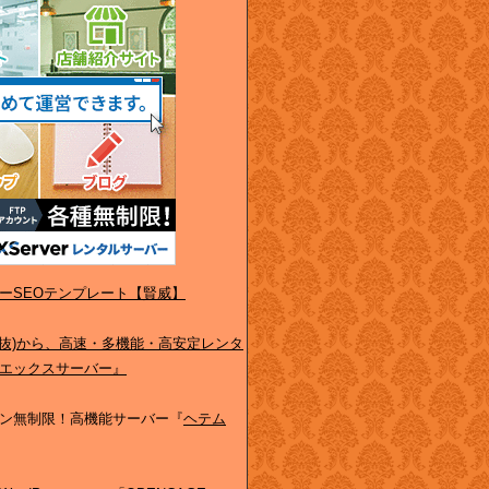
ーSEOテンプレート【賢威】
(税抜)から、高速・多機能・高安定レンタ
エックスサーバー』
ン無制限！高機能サーバー『
ヘテム