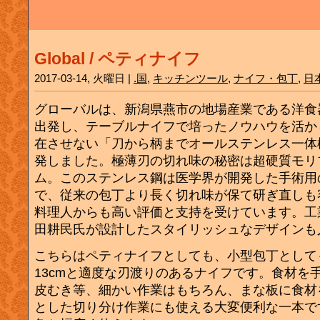
Global / ペティナイフ
2017-03-14, 火曜日 |
.国
,
キッチンツール
,
ナイフ・包丁
,
日
グローバルは、新潟県燕市の地場産業である洋食
出発し、テーブルナイフで培ったノウハウを活か
在させない「刀から柄までオールステンレス一体
発しました。極薄刃の切れ味の秘密は超硬質モリ
ム。このステンレス鋼は医学界が開発した手術用
で、従来の包丁より長く切れ味が保て研ぎ直しも
料理人からも高い評価と支持を受けています。工
田耕民氏が設計したスタイリッシュなデザインも
こちらはペティナイフとしても、小型包丁として
13cmと適度な刃渡りのあるナイフです。食材を
皮むき等、細かい作業はもちろん、まな板に食材
とした切り分け作業にも使える大変便利な一本で